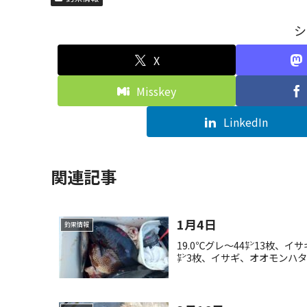
シ
X
Misskey
LinkedIn
関連記事
1月4日
釣果情報
19.0℃グレ〜44㌢13枚、
㌢3枚、イサギ、オオモンハ