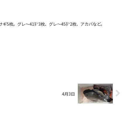
、イサギ5枚。グレ〜41㌢3枚、グレ〜45㌢2枚、アカバなど。
4月3日