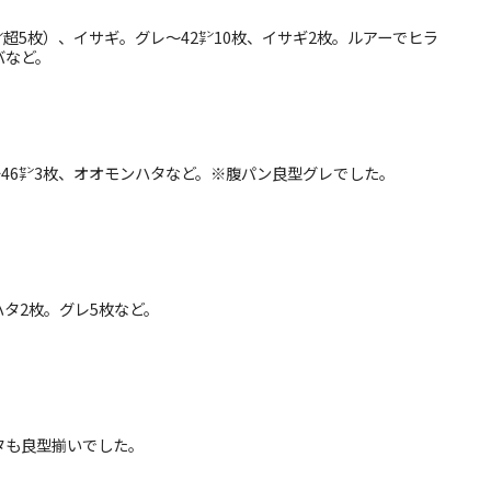
45㌢超5枚）、イサギ。グレ〜42㌢10枚、イサギ2枚。ルアーでヒラ
バなど。
レ〜46㌢3枚、オオモンハタなど。※腹パン良型グレでした。
ンハタ2枚。グレ5枚など。
ハタも良型揃いでした。