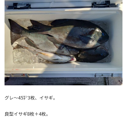
グレ〜45㌢3枚、イサギ。
良型イサギ8枚＋4枚。