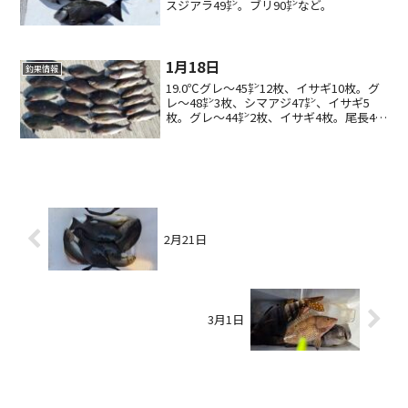
スジアラ49㌢。ブリ90㌢など。
1月18日
釣果情報
19.0℃グレ〜45㌢12枚、イサギ10枚。グ
レ〜48㌢3枚、シマアジ47㌢、イサギ5
枚。グレ〜44㌢2枚、イサギ4枚。尾長45
㌢、グレ、イサギ、カイワリ。＋イサギ
10枚、グレ5枚など。底物で石鯛45㌢。
2月21日
3月1日