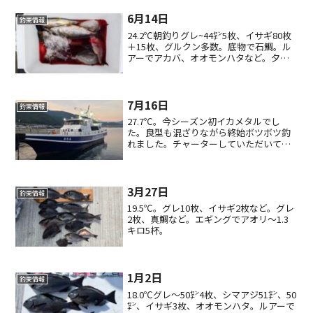
6月14日
釣果情報
24.2℃朝釣りグレ~44㌢5枚、イサギ80枚
＋15枚、グルクン多数。底物で石鯛。ル
アーでアカバ、オオモンハタなど。夕釣
りグレ~45㌢2枚、イサギ90枚。
7月16日
釣果情報
27.7℃。今シーズン初イカメタルでし
た。良型も混ざりながら終始ボツボツ釣
れました。チャーターしていただいてい
る日もございますが、乗り合わせなの
で、お一人の方も気軽にお問い合わせく
ださい。ご予約お待ちしております。磯
釣りの方～磯は、大変暑く...
3月27日
釣果情報
19.5℃。グレ10枚、イサギ2枚など。グレ
2枚、真鯛など。エギングでアオリ〜1.3
キロ5杯。
1月2日
釣果情報
18.0℃グレ〜50㌢4枚、シマアジ51㌢、50
㌢、イサギ3枚、オオモンハタ。ルアーで