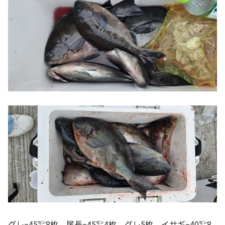
グレ~45㌢8枚。尾長~45㌢4枚、グレ5枚、イサギ~40㌢8