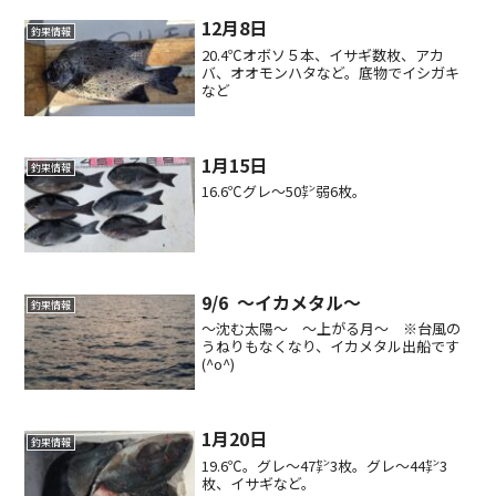
12月8日
釣果情報
20.4℃オボソ５本、イサギ数枚、アカ
バ、オオモンハタなど。底物でイシガキ
など
1月15日
釣果情報
16.6℃グレ〜50㌢弱6枚。
9/6 ～イカメタル～
釣果情報
～沈む太陽～ ～上がる月～ ※台風の
うねりもなくなり、イカメタル出船です
(^o^)
1月20日
釣果情報
19.6℃。グレ〜47㌢3枚。グレ〜44㌢3
枚、イサギなど。