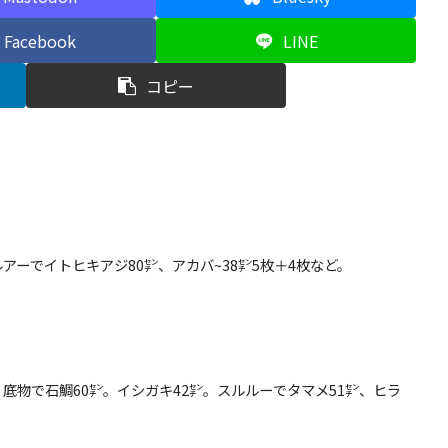
Facebook
LINE
コピー
。ルアーでイトヒキアジ80㌢、アカバ~38㌢5枚＋4枚など。
以上。底物で石鯛60㌢。イシガキ42㌢。スルルーでタマメ51㌢、ヒラ