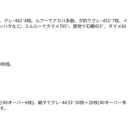
2枚、グレ~46㌢4枚。ルアーでアカバ多数。夕釣りグレ~45㌢7枚、イ
モンハタなど。スルルーでタマメ70㌢。底物で石鯛45㌢、タマメ60
30枚程。
枚(40オーバー6枚)。朝夕でグレ~44.5㌢30枚＋20枚(40オーバー多
です。