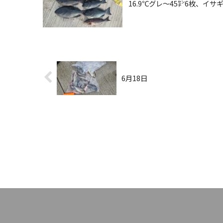
16.9℃グレ〜45㌢6枚、
6月18日