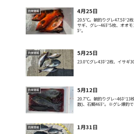
4月25日
釣果情報
20.5℃。朝釣りグレ47.5㌢
サギ、グレ~46㌢5枚、オオ
㌢。
5月25日
釣果情報
23.0℃グレ43㌢2枚、イサギ
5月12日
釣果情報
20.7℃。朝釣りグレ~46㌢13
数)、石鯛46㌢。※グレ爆釣
1月31日
釣果情報