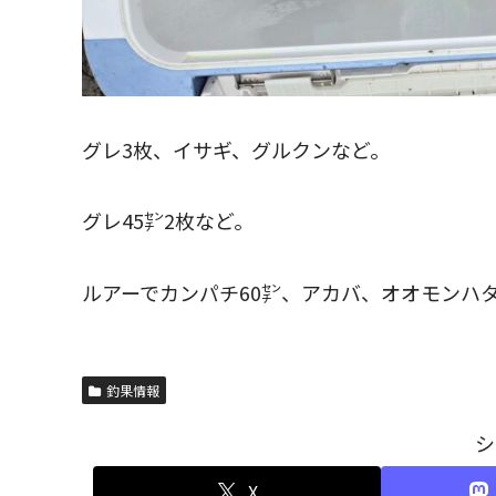
グレ3枚、イサギ、グルクンなど。
グレ45㌢2枚など。
ルアーでカンパチ60㌢、アカバ、オオモンハ
釣果情報
シ
X