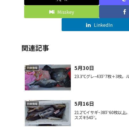
Misskey
LinkedIn
関連記事
5月30日
釣果情報
23.3℃グレ~43㌢7枚＋3枚
5月16日
釣果情報
21.2℃イサギ~38㌢60枚
スズキ54㌢。