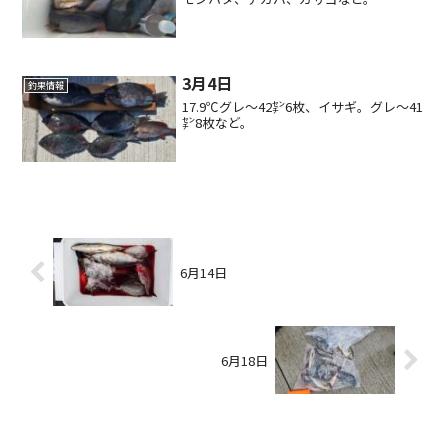
3月4日
釣果情報
17.9℃グレ〜42㌢6枚、イサギ。グレ〜41
㌢8枚など。
6月14日
6月18日