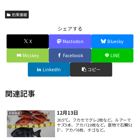
釣果情報
シェアする
X
Mastodon
Bluesky
Misskey
Facebook
LINE
LinkedIn
コピー
関連記事
12月13日
釣果情報
20.5℃。フカセでグレ2枚など。ルアーで
ヤズ5本、アカバ10枚など。底物で石鯛51
㌢、アカバ6枚、ホゴなど。