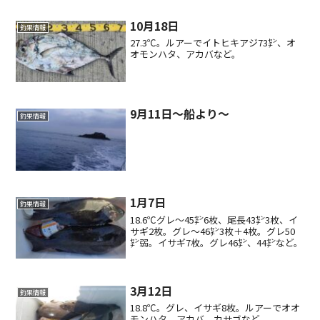
10月18日
釣果情報
27.3℃。ルアーでイトヒキアジ73㌢、オ
オモンハタ、アカバなど。
9月11日～船より～
釣果情報
1月7日
釣果情報
18.6℃グレ〜45㌢6枚、尾長43㌢3枚、イ
サギ2枚。グレ〜46㌢3枚＋4枚。グレ50
㌢弱。イサギ7枚。グレ46㌢、44㌢など。
3月12日
釣果情報
18.8℃。グレ、イサギ8枚。ルアーでオオ
モンハタ、アカバ、カサゴなど。