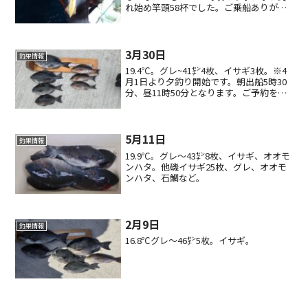
れ始め竿頭58杯でした。ご乗船ありがと
うございました。
3月30日
釣果情報
19.4℃。グレ~41㌢4枚、イサギ3枚。※4
月1日より夕釣り開始です。朝出船5時30
分、昼11時50分となります。ご予約をお
待ちしております。
5月11日
釣果情報
19.9℃。グレ〜43㌢8枚、イサギ、オオモ
ンハタ。他磯イサギ25枚、グレ、オオモ
ンハタ、石鯛など。
2月9日
釣果情報
16.8℃グレ〜46㌢5枚。イサギ。