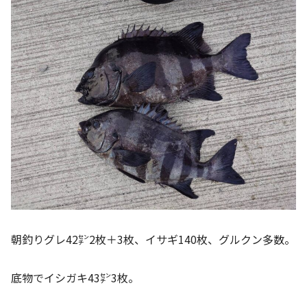
朝釣りグレ42㌢2枚＋3枚、イサギ140枚、グルクン多数。
底物でイシガキ43㌢3枚。