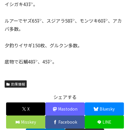
イシガキ43㌢。
ルアーでヤズ65㌢、スジアラ58㌢、モンツキ60㌢、アカ
バ多数。
夕釣りイサギ150枚、グルクン多数。
底物で石鯛48㌢、45㌢。
釣果情報
シェアする
X
Mastodon
Bluesky
Misskey
Facebook
LINE