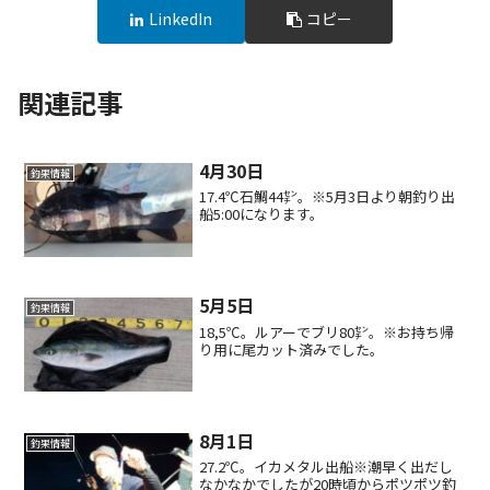
LinkedIn
コピー
関連記事
4月30日
釣果情報
17.4℃石鯛44㌢。※5月3日より朝釣り出
船5:00になります。
5月5日
釣果情報
18,5℃。ルアーでブリ80㌢。※お持ち帰
り用に尾カット済みでした。
8月1日
釣果情報
27.2℃。イカメタル出船※潮早く出だし
なかなかでしたが20時頃からポツポツ釣