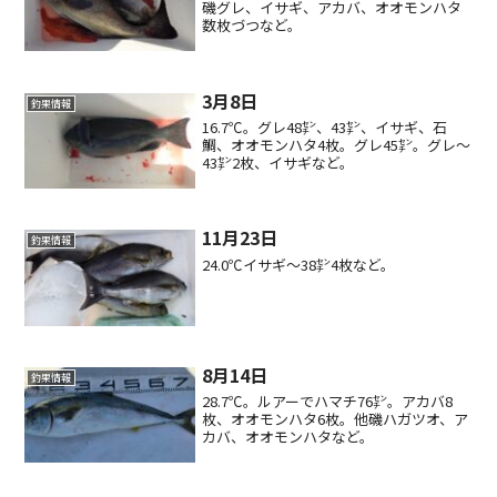
磯グレ、イサギ、アカバ、オオモンハタ
数枚づつなど。
3月8日
釣果情報
16.7℃。グレ48㌢、43㌢、イサギ、石
鯛、オオモンハタ4枚。グレ45㌢。グレ〜
43㌢2枚、イサギなど。
11月23日
釣果情報
24.0℃イサギ〜38㌢4枚など。
8月14日
釣果情報
28.7℃。ルアーでハマチ76㌢。アカバ8
枚、オオモンハタ6枚。他磯ハガツオ、ア
カバ、オオモンハタなど。