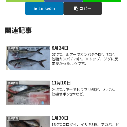
LinkedIn
コピー
関連記事
8月24日
釣果情報
27.2℃。ルアーでカンパチ74㌢、72㌢。
他磯カンパチ70㌢。※トップ、ジグに反
応良かったようです。
11月10日
釣果情報
24.8℃ルアーでヒラマサ65㌢、オボソ。
他磯オボソ2本など。
1月30日
釣果情報
18.0℃コロダイ、イサギ3枚、アカバ。他