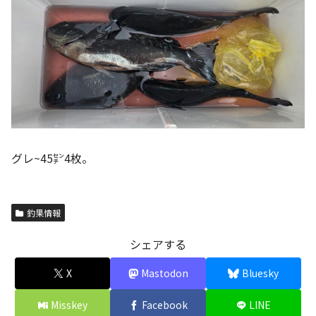
グレ~45㌢4枚。
釣果情報
シェアする
X
Mastodon
Bluesky
Misskey
Facebook
LINE