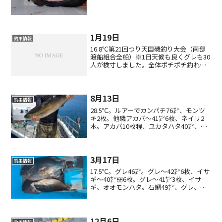
1月19日
釣果情報
16.8℃第21回つり天国磯釣り大会（南部
渡船組合全船）※1日天候も良くグレも30
人が検寸しました。全体ボチボチ釣れて
良かったです。
8月13日
釣果情報
28.5℃。ルアーでカンパチ76㌢、モンツ
キ2枚。他磯アカバ〜41㌢6枚、ネイリ2
本。アカバ10枚程、ユカタハタ40㌢、オ
オモンハタ。フカセで、グレ、イサギ。
3月17日
釣果情報
17.5℃。グレ46㌢。グレ〜42㌢6枚、イサ
ギ〜40㌢弱6枚。グレ〜41㌢3枚、イサ
ギ、オオモンハタ。石鯛49㌢、グレ、オ
オモンハタ。グレ40㌢3枚＋4枚など。ル
アーでヤズ、オオモンハタなど。
12月6日