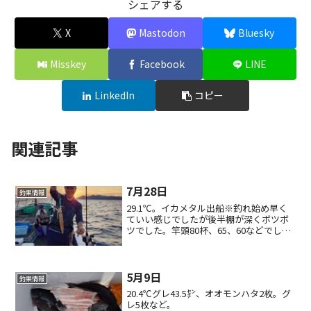
シェアする
X
Mastodon
Bluesky
Misskey
Facebook
LINE
LinkedIn
コピー
関連記事
7月28日
釣果情報
29.1℃。イカメタル出船※釣れ始め早く
ていい感じでしたが後半棚が深くボツボ
ツでした。竿頭80杯、65、60などでし
た。ご予約お待ちしております。
5月9日
釣果情報
20.4℃グレ43.5㌢、オオモンハタ2枚。グ
レ5枚など。