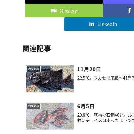
Misskey
LinkedIn
関連記事
11月20日
釣果情報
22.5℃。フカセで尾長〜4
6月5日
釣果情報
23.8℃ 底物で石鯛46㌢。
共にチェイスはあったようで