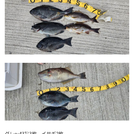
グレ〜43㌢3枚、イサギ2枚。