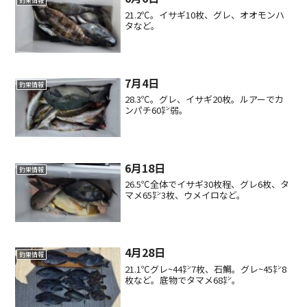
釣果情報
21.2℃。イサギ10枚、グレ、オオモンハ
タなど。
7月4日
釣果情報
28.3℃。グレ、イサギ20枚。ルアーでカ
ンパチ60㌢弱。
6月18日
釣果情報
26.5℃全体でイサギ30枚程、グレ6枚、タ
マメ65㌢3枚、ウメイロなど。
4月28日
釣果情報
21.1℃グレ~44㌢7枚、石鯛。グレ~45㌢8
枚など。底物でタマメ68㌢。