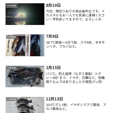
8月10日
釣果情報
今日、明日うねりの為出船中止です。イ
カメタルもお一人でも気楽に連絡くださ
い！予約あいてますので、よろしくお願
いします！
7月9日
釣果情報
28.7℃尾長〜42㌢5枚、スマ8本、オオモ
ンハタ、アカバなど。
2月15日
釣果情報
17.1℃。釣士道様（なぎさ渡船）※グ
レ〜48㌢まで、イサギ、石鯛など。地磯
周りもムラはありましたが良型グレ釣れ
てました。
12月13日
釣果情報
20.0℃グレ3枚、イサギシマアジ数枚、ア
カバ数枚など。