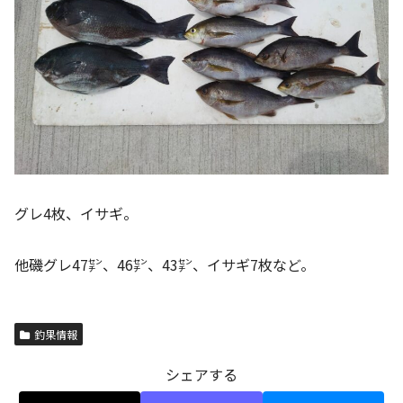
グレ4枚、イサギ。
他磯グレ47㌢、46㌢、43㌢、イサギ7枚など。
釣果情報
シェアする