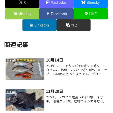
X
Mastodon
Bluesky
Misskey
Facebook
LINE
LinkedIn
コピー
関連記事
10月14日
釣果情報
26.3℃ルアーでカンパチ64㌢、63㌢。ア
カバ2枚。他磯アカバ〜35㌢10枚。※トッ
プにいい反応あったようです。デカいの
当たったようでした。ロックフィッシュ
狙いもよく釣れてました。
11月20日
釣果情報
22.5℃。フカセで尾長〜41㌢7枚、イサ
ギ。他磯グレ2枚。底物でイシガキなど。