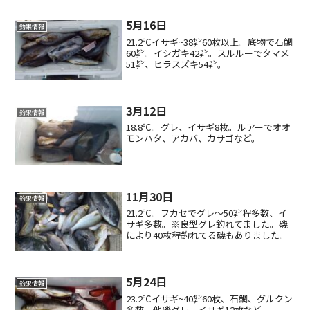
5月16日
釣果情報
21.2℃イサギ~38㌢60枚以上。底物で石鯛
60㌢。イシガキ42㌢。スルルーでタマメ
51㌢、ヒラスズキ54㌢。
3月12日
釣果情報
18.8℃。グレ、イサギ8枚。ルアーでオオ
モンハタ、アカバ、カサゴなど。
11月30日
釣果情報
21.2℃。フカセでグレ〜50㌢程多数、イ
サギ多数。※良型グレ釣れてました。磯
により40枚程釣れてる磯もありました。
5月24日
釣果情報
23.2℃イサギ~40㌢60枚、石鯛、グルクン
多数。他磯グレ、イサギ12枚など。