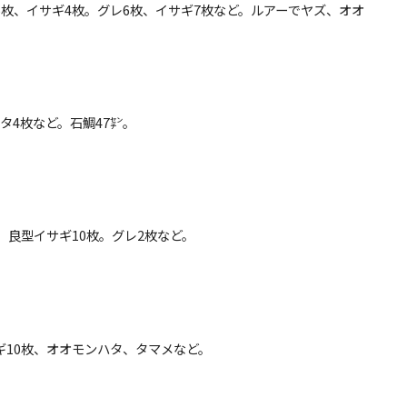
㌢5枚、イサギ4枚。グレ6枚、イサギ7枚など。ルアーでヤズ、オオ
ハタ4枚など。石鯛47㌢。
3枚。良型イサギ10枚。グレ2枚など。
サギ10枚、オオモンハタ、タマメなど。