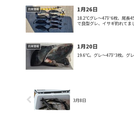
1月26日
釣果情報
18.2℃グレ〜47㌢6枚、尾
で良型グレ、イサギ釣れてま
1月20日
釣果情報
19.6℃。グレ〜47㌢3枚。グ
3月8日