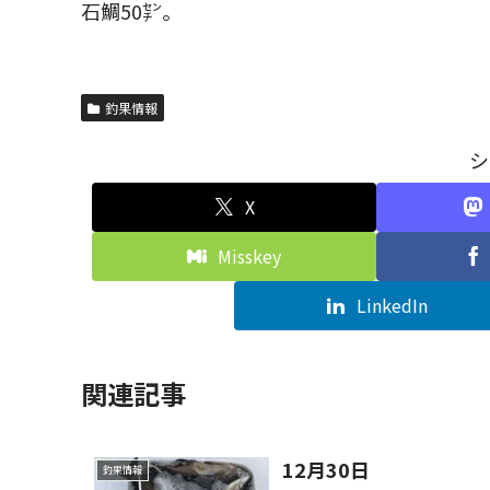
石鯛50㌢。
釣果情報
シ
X
Misskey
LinkedIn
関連記事
12月30日
釣果情報