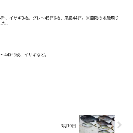
長45㌢、イサギ3枚。グレ〜45㌢6枚、尾長44㌢。※風陰の地磯周り
した。
レ〜44㌢3枚、イサギなど。
3月10日