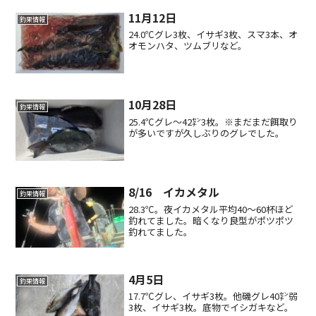
11月12日
釣果情報
24.0℃グレ3枚、イサギ3枚、スマ3本、オ
オモンハタ、ツムブリなど。
10月28日
釣果情報
25.4℃グレ〜42㌢3枚。※まだまだ餌取り
が多いですが久しぶりのグレでした。
8/16 イカメタル
釣果情報
28.3℃。夜イカメタル平均40〜60杯ほど
釣れてました。暗くなり良型がポツポツ
釣れてました。
4月5日
釣果情報
17.7℃グレ、イサギ3枚。他磯グレ40㌢弱
3枚、イサギ3枚。底物でイシガキなど。