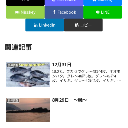
Misskey
Facebook
LINE
LinkedIn
コピー
関連記事
12月31日
釣果情報
18.2℃。フカセでグレ〜45㌢4枚、オオモ
ンハタ。グレ〜48㌢5枚。グレ〜45㌢4
枚、イサギ。グレ〜42㌢2枚、イサギ。ル
アーでネイリ、オオモンハタなど。
8月29日 ～磯～
釣果情報